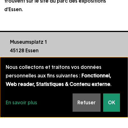
trouvent sur le site du parc des expositions
d’Essen.
Museumsplatz 1
45128 Essen
T +49 201 8845 000
Nous collectons et traitons vos données
info@museum-folkwang.essen.de
Les
personnelles aux fins suivantes :
Fonctionnel,
Footer
Datenschutz
informations
Web reader, Statistiques & Contenu externe
.
menu
Impressum
que
Manage cookie consent
nous
En savoir plus
Refuser
OK
Follow
Facebook
YouTube
Instag
collectons
us
All rights reserved © Museum Folkwang 2026
on: