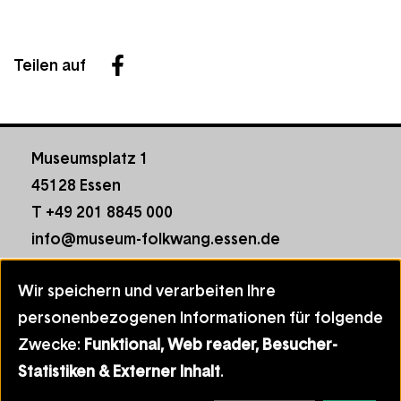
Teilen auf
Facebook
Museumsplatz 1
45128 Essen
T +49 201 8845 000
info@museum-folkwang.essen.de
Footer
Kontakt
Wir speichern und verarbeiten Ihre
menu
Hausordnung
Informationen,
personenbezogenen Informationen für folgende
Datenschutz
die
Zwecke:
Funktional, Web reader, Besucher-
Impressum
wir
Statistiken & Externer Inhalt
.
Cookie-Einstellungen verwalten
speichern