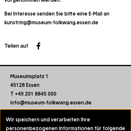
vorgenommen werden.
Bei Interesse senden Sie bitte eine E-Mail an
kunstring@museum-folkwang.essen.de
Teilen auf
Facebook
Museumsplatz 1
45128 Essen
T +49 201 8845 000
info@museum-folkwang.essen.de
Footer
Kontakt
Wir speichern und verarbeiten Ihre
menu
Hausordnung
Informationen,
personenbezogenen Informationen für folgende
Datenschutz