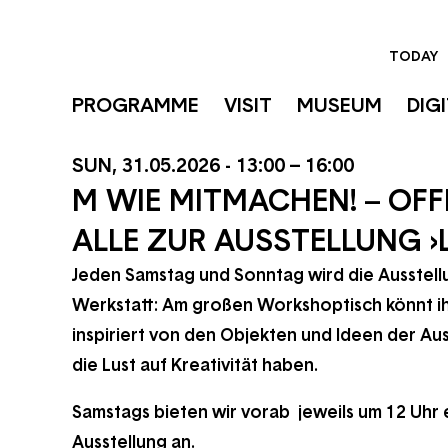
Skip
to
TODAY
main
PROGRAMME
VISIT
MUSEUM
DIG
content
SUN, 31.05.2026 - 13:00
–
16:00
M WIE MITMACHEN! – OF
ALLE ZUR AUSSTELLUNG ›L
Jeden Samstag und Sonntag wird die Ausstell
Werkstatt: Am großen Workshoptisch könnt ih
inspiriert von den Objekten und Ideen der Auss
die Lust auf Kreativität haben.
Samstags bieten wir vorab jeweils um 12 Uhr 
Ausstellung an.