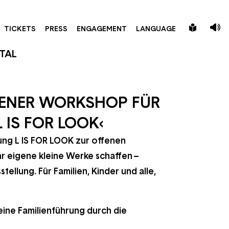
LEICHT
TICKETS
PRESS
ENGAGEMENT
LANGUAGE
SPRACHE
ITAL
FENER WORKSHOP FÜR
 IS FOR LOOK‹
ung L IS FOR LOOK zur offenen
r eigene kleine Werke schaffen –
tellung. Für Familien, Kinder und alle,
eine Familienführung durch die