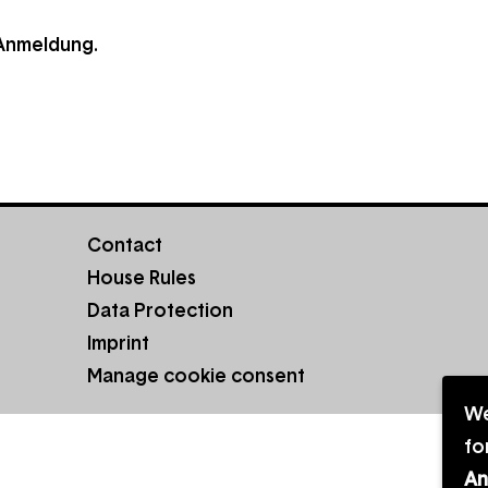
 Anmeldung.
Footer
Contact
menu
House Rules
Data Protection
Imprint
Manage cookie consent
We
Us
fo
of
An