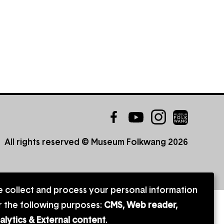
Follow
Facebook
YouTube
Instagram
us
All rights reserved © Museum Folkwang 2026
on:
 collect and process your personal information
e
r the following purposes:
CMS, Web reader,
alytics & External content
.